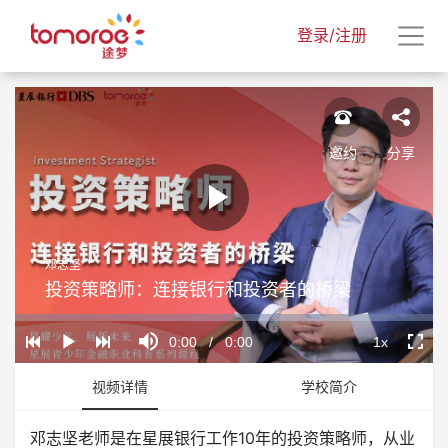
登录/注册
邀约
分享
Play
邓志坚
Video
投资策略师：连接银行和投资者的桥梁
Loaded
:
Progress
:
Mute
0%
0%
Current
0:00
/
Duration
0:00
1x
Play
Playback
Fullscr
Rate
Time
视频详情
学校简介
邓志坚老师是在星展银行工作10年的投资策略师，从业