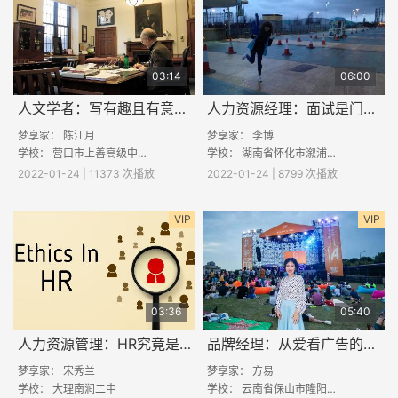
03:14
06:00
人文学者：写有趣且有意义的话题
人力资源经理：面试是门开卷考试
梦享家：
陈江月
梦享家：
李博
学校：
营口市上善高级中学
学校：
湖南省怀化市溆浦县桥江大湾学校
2022-01-24 | 11373 次播放
2022-01-24 | 8799 次播放
VIP
VIP
03:36
05:40
人力资源管理：HR究竟是怎么招人的？
品牌经理：从爱看广告的女孩到品牌经理
梦享家：
宋秀兰
梦享家： 方易
学校：
大理南涧二中
学校：
云南省保山市隆阳区杨柳民族中学