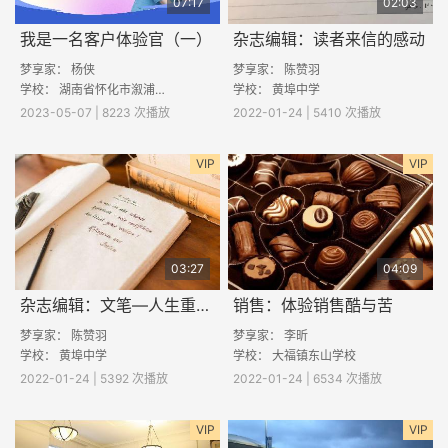
07:17
02:03
我是一名客户体验官（一）
杂志编辑：读者来信的感动
梦享家： 杨侠
梦享家： 陈赞羽
学校：
湖南省怀化市溆浦县桥江大湾学校
学校：
黄埠中学
2023-05-07 | 8223 次播放
2022-01-24 | 5410 次播放
VIP
VIP
03:27
04:09
杂志编辑：文笔—人生重要的可迁移技能
销售：体验销售酷与苦
梦享家：
陈赞羽
梦享家：
李昕
学校：
黄埠中学
学校：
大福镇东山学校
2022-01-24 | 5392 次播放
2022-01-24 | 6534 次播放
VIP
VIP