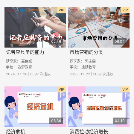
VIP
VIP
02:46
06:04
记者应具备的能力
市场营销的分类
梦享家： 聂佳妮
梦享家： 郭志雯
学校： 途梦教育
学校： 途梦教育
2024-07-28 | 6397 次播放
2023-11-22 | 5082 次播放
VIP
VIP
06:36
04:10
经济危机
消费拉动经济增长