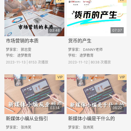
03:48
07:37
市场营销的本质
货币的产生
梦享家： 郭志雯
梦享家： DANNY老师
学校： 途梦教育
学校： 途梦教育
2023-11-13 | 6153 次播放
2023-11-12 | 8038 次播放
VIP
VIP
03:14
06:22
新媒体小编从业指引
新媒体小编是干什么的
梦享家： 张炜笑
梦享家： 张炜笑