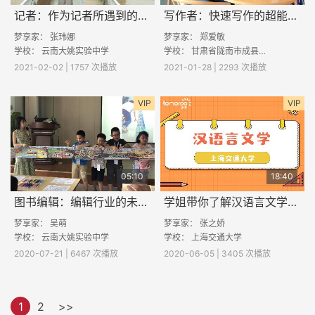
记者：作为记者所遇到的真实事件
写作者：快速写作的超能力是如何养成的
梦享家：
张玮娜
梦享家： 郑爱敏
学校：
云南大姚实验中学
学校：
甘肃省陇南市成县黄陈镇黄陈中心学校
2021-02-02 | 1757 次播放
2021-01-28 | 2293 次播放
VIP
VIP
05:10
18:40
图书编辑：编辑行业的未来发展和现状是怎么样的
学姐带你了解汉语言文学专业
梦享家：
吴萌
梦享家： 张之娇
学校：
云南大姚实验中学
学校： 上海交通大学
2020-07-21 | 6467 次播放
2020-06-05 | 3405 次播放
1
2
>>