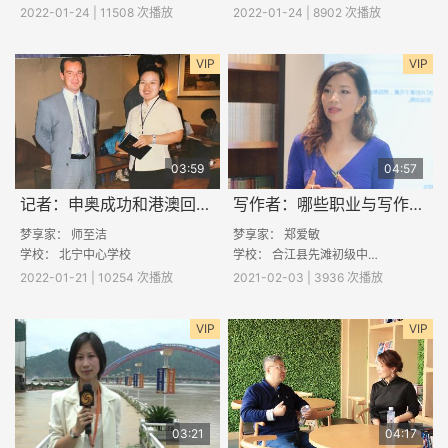
2022-01-24 | 11508 次播放
2022-01-24 | 8902 次播放
VIP
VIP
03:59
04:57
记者：申奥成功和港澳回归的难忘报道
写作者：哪些职业与写作有关
梦享家：
师至洁
梦享家： 郑爱敏
学校： 北宁中心学校
学校：
合江县先滩初级中学
2022-01-21 | 10254 次播放
2021-02-03 | 3936 次播放
VIP
VIP
03:21
04:17