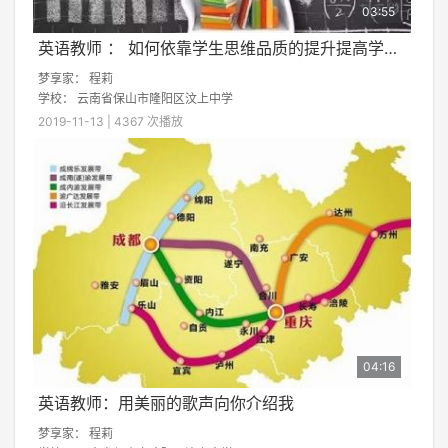
03:55
英语教师 ： 如何依靠学生思维品质的提升提高学术成绩
梦享家：
程莉
学校：
云南省保山市隆阳区汶上中学
2019-11-13 | 4367 次播放
04:16
英语教师：用美丽的歌声向你介绍我
梦享家：
程莉