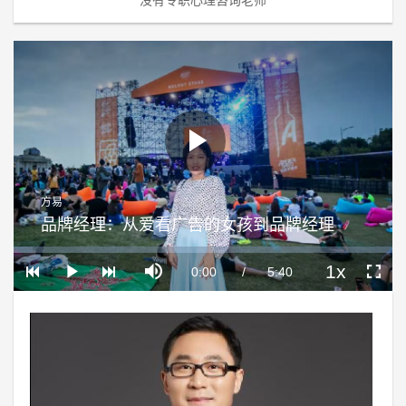
Play
方易
Video
品牌经理：从爱看广告的女孩到品牌经理
Loaded
:
Progress
:
Mute
0%
0%
1x
Current
0:00
/
Duration
5:40
Play
Playback
Fullscre
Rate
Time