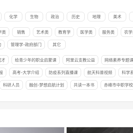
化学
生物
政治
历史
地理
美术
学类
销售
艺术类
教育学
医学类
服务类
农学
动
管理学-政府部门
其它
成才
给青少年的职业启蒙课
阿里云支教公益
网络素养专题
报
高考-大学介绍
防疫系列直播课
航天科普视频
科学
科研人员
融创-梦想启航计划
共读一本书
赤峰市中职学校