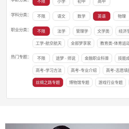
不限
小学
初中
高中
学科分类：
不限
语文
数学
英语
物理
职业分类：
不限
法学
管理学
文学类
经济
工学-航空航天
全部梦享家
教育类-体育运
热门专题：
不限
途梦 · 师说
金融职业科普
技能
高考-学习方法
高考-专业介绍
高考-志愿填
丝绸之路专题
博物馆专题
游戏行业专题