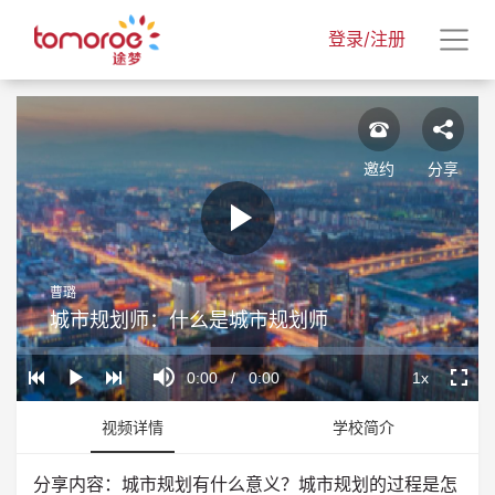
登录/注册
邀约
分享
Play
曹璐
Video
城市规划师：什么是城市规划师
Loaded
:
Progress
:
Mute
0%
0%
Current
0:00
/
Duration
0:00
1x
Play
Playback
Fullscr
Rate
Time
视频详情
学校简介
分享内容：城市规划有什么意义？城市规划的过程是怎