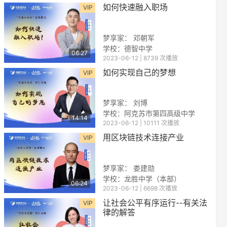
如何快速融入职场
VIP
梦享家： 邓朝军
学校：德智中学
06:27
2023-06-12 | 8739 次播放
如何实现自己的梦想
VIP
梦享家： 刘博
学校：阿克苏市第四高级中学
14:14
2023-06-12 | 10111 次播放
用区块链技术连接产业
VIP
梦享家： 娄建勋
学校：龙胜中学（本部）
06:24
2023-06-12 | 6698 次播放
让社会公平有序运行--有关法
VIP
律的解答