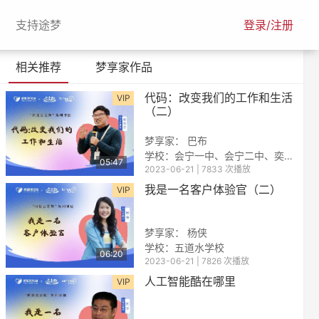
urrent)
(current)
支持途梦
登录/注册
相关推荐
梦享家作品
代码：改变我们的工作和生活
VIP
（二）
梦享家： 巴布
学校：会宁一中、会宁二中、奕聪中学、北部湾高中
05:47
2023-06-21 | 7833 次播放
我是一名客户体验官（二）
VIP
梦享家： 杨侠
学校：五道水学校
06:20
2023-06-21 | 7826 次播放
人工智能酷在哪里
VIP