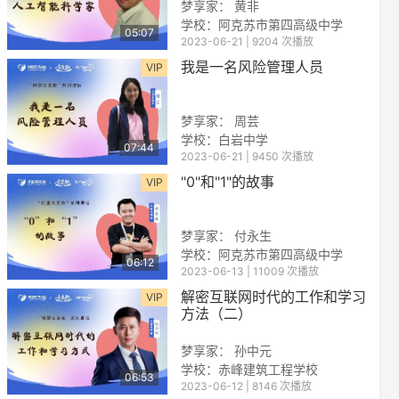
梦享家： 黄非
学校：阿克苏市第四高级中学
05:07
2023-06-21 | 9204 次播放
我是一名风险管理人员
VIP
梦享家： 周芸
学校：白岩中学
07:44
2023-06-21 | 9450 次播放
reen
"0"和"1"的故事
VIP
梦享家： 付永生
学校：阿克苏市第四高级中学
06:12
2023-06-13 | 11009 次播放
解密互联网时代的工作和学习
VIP
方法（二）
梦享家： 孙中元
学校：赤峰建筑工程学校
06:53
2023-06-12 | 8146 次播放