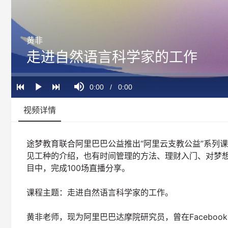
黄非
走进自然语言科学家的工作
Loaded
:
Progress
:
Mute
0%
0%
Current
0:00
/
Duration
0:00
Play
Time
视频详情
途梦教育联合阿里巴巴公益推出“阿里云支教公益”系列
见工种的介绍，也有时间管理的方法、理财入门、对梦
目中，完成100场直播分享。
课程主题：走进自然语言科学家的工作。
黄非老师，现为阿里巴巴达摩院研究员，曾在Facebook