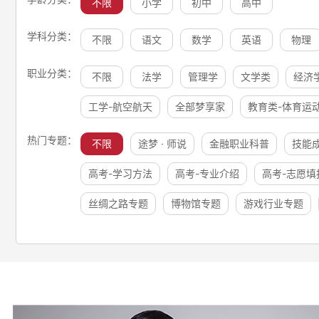
不限
小学
初中
高中
学科分类：
不限
语文
数学
英语
物理
职业分类：
不限
法学
管理学
文学类
经济
工学-航空航天
全部梦享家
教育类-体育运
热门专题：
不限
途梦 · 师说
金融职业科普
技能
高考-学习方法
高考-专业介绍
高考-志愿填
丝绸之路专题
博物馆专题
游戏行业专题