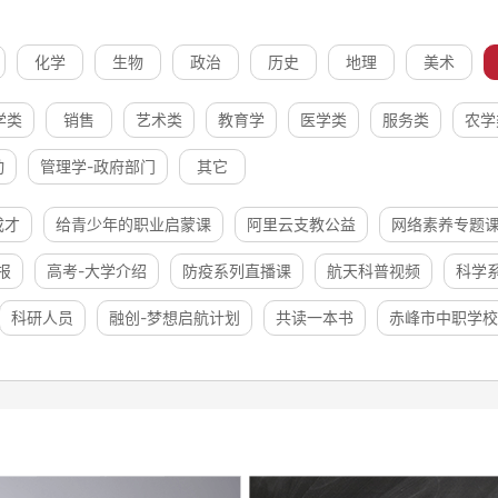
化学
生物
政治
历史
地理
美术
学类
销售
艺术类
教育学
医学类
服务类
农学
动
管理学-政府部门
其它
成才
给青少年的职业启蒙课
阿里云支教公益
网络素养专题
报
高考-大学介绍
防疫系列直播课
航天科普视频
科学
科研人员
融创-梦想启航计划
共读一本书
赤峰市中职学校