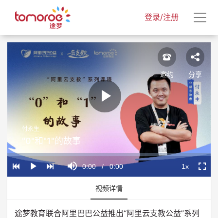
登录/注册
邀约
分享
Play
付永生
Video
"0"和"1"的故事
Loaded
:
Progress
:
Mute
0%
0%
Current
0:00
/
Duration
0:00
1x
Play
Playback
Fullscr
Rate
Time
视频详情
途梦教育联合阿里巴巴公益推出“阿里云支教公益”系列