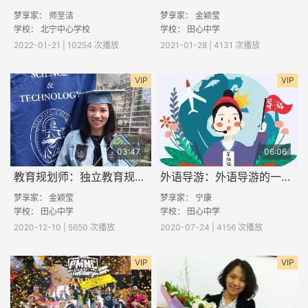
梦享家：
师至洁
梦享家：
金颖莹
学校： 北宁中心学校
学校：
田心中学
2022-01-21 | 10254 次播放
2021-01-28 | 4131 次播放
VIP
VIP
03:47
06:06
教育规划师：独立教育规划师的现状及发展
外语导游：外语导游的一天是怎么样的？
梦享家：
金颖莹
梦享家：
宁康
学校：
田心中学
学校：
田心中学
2020-12-10 | 5650 次播放
2020-07-24 | 4156 次播放
VIP
VIP