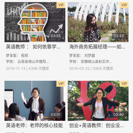
VIP
VIP
03:55
03:32
英语教师 ： 如何依靠学生思维品质的提升提高学术成绩
海外商务拓展经理——如何学好英语
梦享家：
程莉
梦享家：
刘梦葳
学校：
云南省保山市隆阳区汶上中学
学校：
安徽砀山县秋实中学
2019-11-13 | 4368 次播放
2019-05-22 | 3908 次播放
VIP
VIP
03:10
03:40
英语老师：老师的核心技能
创业+英语教师：创业没那么简单