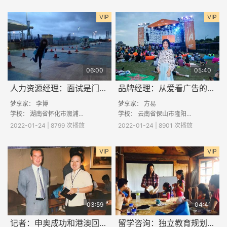
VIP
VIP
06:00
05:40
人力资源经理：面试是门开卷考试
品牌经理：从爱看广告的女孩到品牌经理
梦享家：
李博
梦享家： 方易
学校：
湖南省怀化市溆浦县桥江大湾学校
学校：
云南省保山市隆阳区杨柳民族中学
2022-01-24 | 8799 次播放
2022-01-24 | 8901 次播放
VIP
VIP
03:59
04:41
记者：申奥成功和港澳回归的难忘报道
留学咨询：独立教育规划咨询师的苦与酷