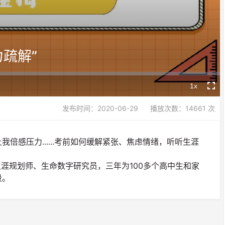
Video
疏解”
1x
Playback
Fullsc
Rate
发布时间：2020-06-29
播放次数：14661 次
感压力......考前如何缓解紧张、焦虑情绪，听听生涯
生涯规划师、生命数字研究员，三年为100多个高中生和家
段。