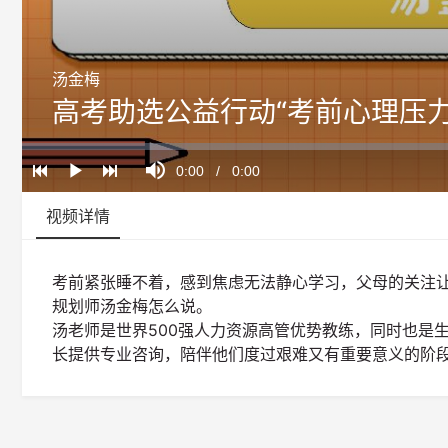
汤金梅
高考助选公益行动“考前心理压力
Loaded
:
Progress
:
Mute
0%
0%
Current
0:00
/
Duration
0:00
Play
Time
视频详情
考前紧张睡不着，感到焦虑无法静心学习，父母的关注让我倍
规划师汤金梅怎么说。
汤老师是世界500强人力资源高管优势教练，同时也是
长提供专业咨询，陪伴他们度过艰难又有重要意义的阶