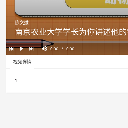
陈文斌
南京农业大学学长为你讲述他的
Loaded
:
Progress
:
Mute
0%
0%
Current
0:00
/
Duration
0:00
Play
Time
视频详情
1