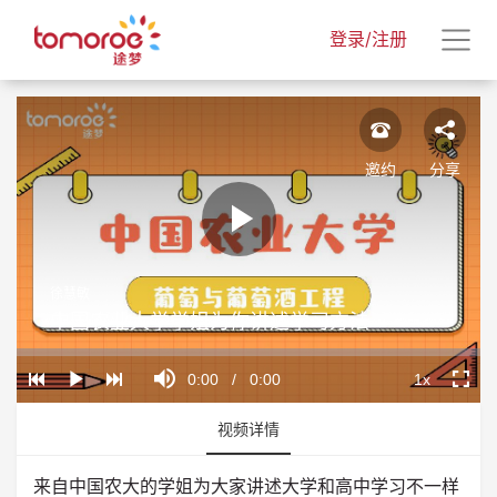
登录/注册
邀约
分享
Play
徐慧敏
Video
中国农业大学学姐为你讲述学习方法
Loaded
:
Progress
:
Mute
0%
0%
Current
0:00
/
Duration
0:00
1x
Play
Playback
Fullscr
Rate
Time
视频详情
来自中国农大的学姐为大家讲述大学和高中学习不一样