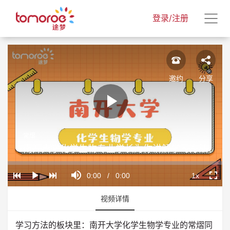
登录/注册
邀约
分享
Play
常熠
Video
南开大学化学生物专业学长为你讲解学习方法！
Loaded
:
Progress
:
Mute
0%
0%
Current
0:00
/
Duration
0:00
1x
Play
Playback
Fullscr
Rate
Time
视频详情
学习方法的板块里：南开大学化学生物学专业的常熠同