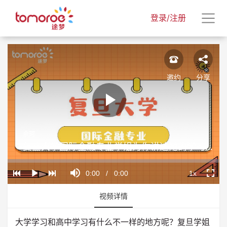
登录/注册
邀约
分享
Play
佘珂
Video
复旦大学国际金融专业学姐为你讲述她的学习方法！
Loaded
:
Progress
:
Mute
0%
0%
Current
0:00
/
Duration
0:00
1x
Play
Playback
Fullscr
Rate
Time
视频详情
大学学习和高中学习有什么不一样的地方呢？复旦学姐