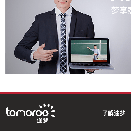
梦享
了解途梦