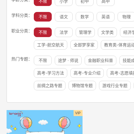
不限
小学
初中
高中
学科分类：
不限
语文
数学
英语
物理
职业分类：
不限
法学
管理学
文学类
经济
工学-航空航天
全部梦享家
教育类-体育运
热门专题：
不限
途梦 · 师说
金融职业科普
技能
高考-学习方法
高考-专业介绍
高考-志愿填
丝绸之路专题
博物馆专题
游戏行业专题
VIP