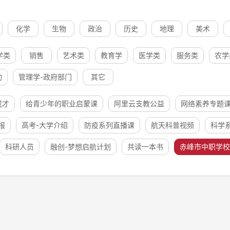
化学
生物
政治
历史
地理
美术
学类
销售
艺术类
教育学
医学类
服务类
农学
动
管理学-政府部门
其它
成才
给青少年的职业启蒙课
阿里云支教公益
网络素养专题
报
高考-大学介绍
防疫系列直播课
航天科普视频
科学
科研人员
融创-梦想启航计划
共读一本书
赤峰市中职学校