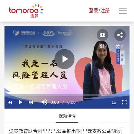
登录/注册
邀约
分享
Play
周芸
Video
我是一名风险管理人员
Loaded
:
Progress
:
Mute
0%
0%
Current
0:00
/
Duration
0:00
1x
Play
Playback
Fullscr
Rate
Time
视频详情
途梦教育联合阿里巴巴公益推出“阿里云支教公益”系列