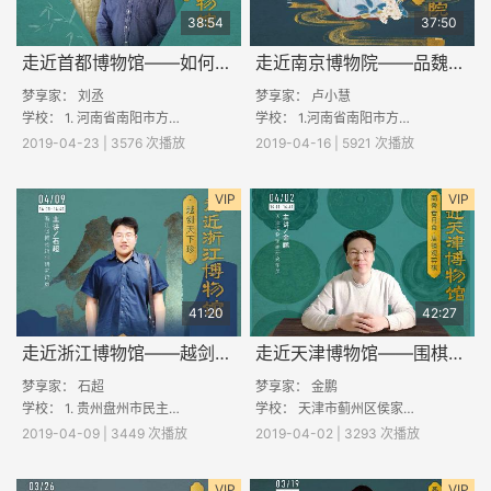
38:54
37:50
走近首都博物馆——如何欣赏一尊雕像
走近南京博物院——品魏晋风度，识中国成语
梦享家： 刘丞
梦享家：
卢小慧
学校： 1. 河南省南阳市方城县袁店回族乡尚台回族小学 2. 云南省保山市昌宁县耈街乡耈街民族中学 3. 江西省信丰县小河镇犹太奇迹阳光
学校： 1.河南省南阳市方城县袁店回族乡尚台回族小学 2.云南省保山市昌宁县耈街乡耈街民族中学 3.江西省信丰县小河镇犹太奇迹阳光希望小
2019-04-23 | 3576 次播放
2019-04-16 | 5921 次播放
VIP
VIP
41:20
42:27
走近浙江博物馆——越剑天下珍
走近天津博物馆——围棋的起源
梦享家： 石超
梦享家： 金鹏
学校： 1. 贵州盘州市民主滥滩小学 2. 河南沈丘县雒庄红星小学 3. 云南省剑川县马登镇黄花完小 4. 邓州市张村镇高
学校： 天津市蓟州区侯家营镇初级中学 ；贵州省兴义市马岭镇龙井书院；河南洛阳嵩县库区乡翟岭小学；山东鲁能滕州希望小学
2019-04-09 | 3449 次播放
2019-04-02 | 3293 次播放
VIP
VIP