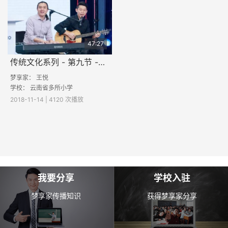
47:27
传统文化系列 - 第九节 -《音乐的秘密》
梦享家：
王悦
学校： 云南省多所小学
2018-11-14 | 4120 次播放
我要分享
学校入驻
梦享家传播知识
获得梦享家分享