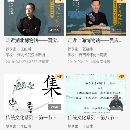
45:59
38:51
走近湖北博物馆——国宝曾侯乙编钟
走近上海博物馆——民族服饰瑰宝中的贝珠衣鱼皮衣
梦享家： 王纪潮
梦享家： 张经纬
学校： 湖北省武汉市新洲区思源实验学校；山东省宁阳县葛石镇中心小学；汾阳市栗家庄乡南垣村寨小学；新蔡县龙口镇博贤实验中学
学校： 湖南省怀化市沅陵县陈家滩乡九年一贯制学校；陕西省渭南市白水县雷牙镇仓颉第一小学；山西省吕梁市中阳县暖泉镇暖泉小学
2019-03-27 | 3687 次播放
2019-03-19 | 4829 次播放
VIP
VIP
39:48
39:15
传统文化系列 - 第一节 -《汉字里的华夏中国》
传统文化系列 - 第八节 -《读懂一首古诗的三个关键词》
梦享家：
李山川
梦享家： 于晓冰