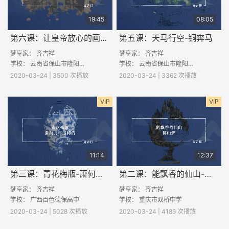
19:45
08:05
第六课：让皇帝放心的画-韩熙载夜宴图
第五课：天马行空-铜奔马
梦享家： 齐吉祥
梦享家： 齐吉祥
学校：
云南省保山市隆阳区河图中学
学校：
云南省保山市隆阳区第四中学
2020-03-24 | 3500 次播放
2020-03-24 | 3362 次播放
VIP
VIP
11:14
12:37
第三课：青花梅瓶-萧何月下追韩信
第二课：能飘香的仙山-博山炉
梦享家： 齐吉祥
梦享家： 齐吉祥
学校：
广西百色德保高中
学校：
重庆市双桥中学
2020-03-24 | 5028 次播放
2020-03-24 | 4186 次播放