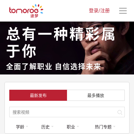
登录/注册
总有一种精彩属
于你
全面了解职业 自信选择未来
最新发布
最多播放
学龄
历史
职业
热门专题