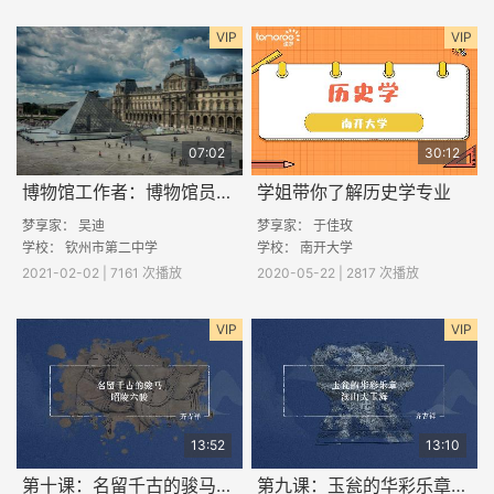
VIP
VIP
07:02
30:12
博物馆工作者：博物馆员的酷与苦
学姐带你了解历史学专业
梦享家：
吴迪
梦享家： 于佳玫
学校：
钦州市第二中学
学校： 南开大学
2021-02-02 | 7161 次播放
2020-05-22 | 2817 次播放
VIP
VIP
13:52
13:10
第十课：名留千古的骏马-昭陵六骏
第九课：玉瓮的华彩乐章-渎山大玉海