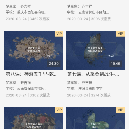
梦享家： 齐吉祥
梦享家： 齐吉祥
学校：
重庆市酉阳县麻旺镇白竹小学校
学校：
云南省保山市隆阳区丙麻中学
2020-03-24 | 3462 次播放
2020-03-24 | 3096 次播放
VIP
VIP
24:30
15:49
第八课：神游五千里-乾隆南巡图
第七课：从采桑到战斗-水陆攻战铜壶
梦享家： 齐吉祥
梦享家： 齐吉祥
学校：
云南省保山市隆阳区丙麻中学
学校：
庄浪县第四中学
2020-03-24 | 3302 次播放
2020-03-24 | 3274 次播放
VIP
VIP