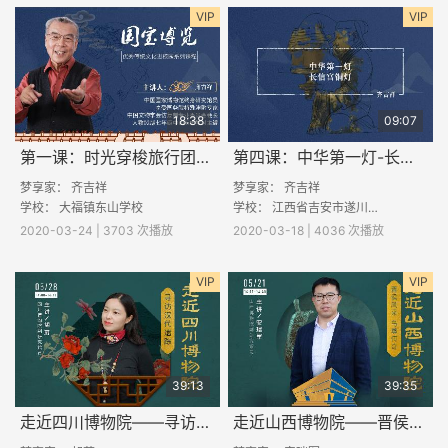
VIP
VIP
18:38
09:07
第一课：时光穿梭旅行团-清明上河图
第四课：中华第一灯-长信宫铜灯
梦享家： 齐吉祥
梦享家： 齐吉祥
学校：
大福镇东山学校
学校：
江西省吉安市遂川县第二中学
2020-03-24 | 3703 次播放
2020-03-18 | 4036 次播放
VIP
VIP
39:13
39:35
走近四川博物院——寻访汉代遗踪
走近山西博物院——晋侯风采，鸟尊传奇