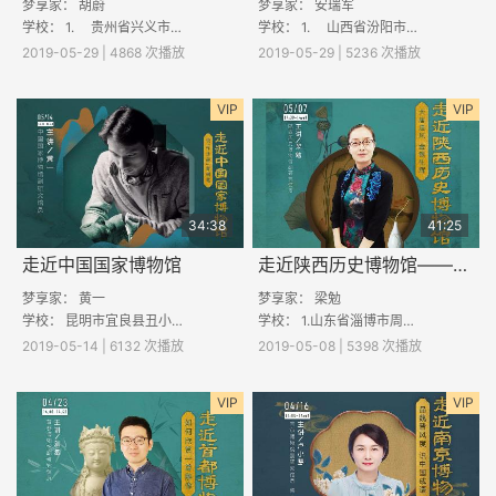
梦享家： 胡蔚
梦享家： 安瑞军
学校： 1. 贵州省兴义市马岭镇泓溪小学 2. 广西壮族自治区富川瑶族自治县古城镇山田完全小学 3. 甘肃省定西
学校： 1. 山西省汾阳市三泉镇石村小学 2. 山东省临沂市经济开发区芝麻墩镇佳和小学 3. 河南省商丘市虞城县
2019-05-29 | 4868 次播放
2019-05-29 | 5236 次播放
VIP
VIP
34:38
41:25
走近中国国家博物馆
走近陕西历史博物馆——大唐遗风，金银生辉
梦享家： 黄一
梦享家： 梁勉
学校： 昆明市宜良县丑小鸭中学；亳州市涡阳县丹城学区谢庙小学；甘肃省甘谷县大石镇马窑小学
学校： 1.山东省淄博市周村区南郊镇八里小学 2.江西省九江市修水县石坳乡黄源小学 3. 河南方城县袁店回族乡福和希望小学 4.贵州省凯
2019-05-14 | 6132 次播放
2019-05-08 | 5398 次播放
VIP
VIP