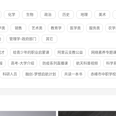
化学
生物
政治
历史
地理
美术
学类
销售
艺术类
教育学
医学类
服务类
农学
动
管理学-政府部门
其它
成才
给青少年的职业启蒙课
阿里云支教公益
网络素养专题
报
高考-大学介绍
防疫系列直播课
航天科普视频
科学
科研人员
融创-梦想启航计划
共读一本书
赤峰市中职学校