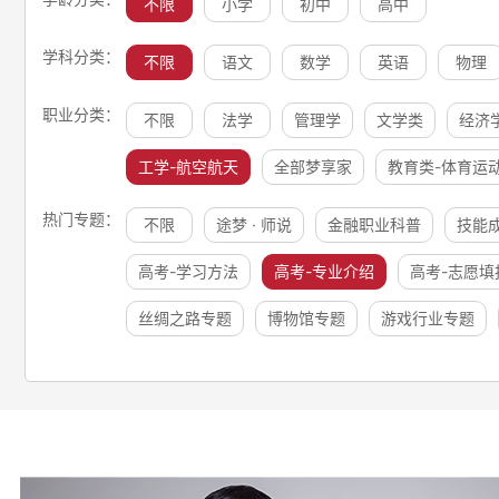
不限
小学
初中
高中
学科分类：
不限
语文
数学
英语
物理
职业分类：
不限
法学
管理学
文学类
经济
工学-航空航天
全部梦享家
教育类-体育运
热门专题：
不限
途梦 · 师说
金融职业科普
技能
高考-学习方法
高考-专业介绍
高考-志愿填
丝绸之路专题
博物馆专题
游戏行业专题