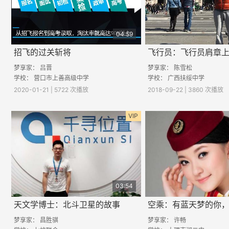
04:59
招飞的过关斩将
梦享家：
吕晋
梦享家：
陈雪松
学校：
营口市上善高级中学
学校：
广西扶绥中学
2020-01-21 | 5722 次播放
2018-09-22 | 3860 次播放
VIP
03:54
天文学博士：北斗卫星的故事
梦享家：
昌胜骐
梦享家：
许畅