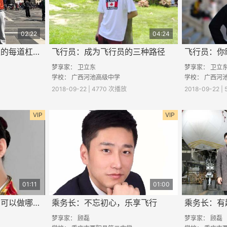
02:22
04:24
飞行员：飞行员肩章上的每道杠分别代表什么？
飞行员：成为飞行员的三种路径
梦享家：
卫立东
梦享家：
卫立
学校：
广西河池高级中学
学校：
广西河
2018-09-22 | 4770 次播放
2018-09-22 |
VIP
VIP
01:11
01:00
空乘：有蓝天梦的你，可以做哪些准备呢？
乘务长：不忘初心，乐享飞行
乘务长：有
梦享家：
顾磊
梦享家：
顾磊