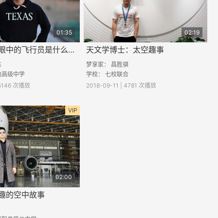
01:35
02:19
飞行员：你眼中的飞行员是什么样子的？
天文学博士：太空趣事
东
梦享家：
昌胜骐
池高级中学
学校： 七校联合
 5146 次播放
2018-09-11 | 4781 次播放
VIP
02:00
趣的空中故事