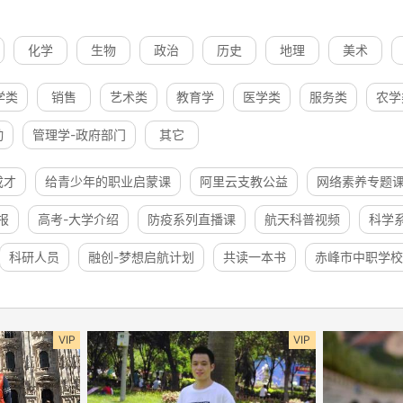
化学
生物
政治
历史
地理
美术
学类
销售
艺术类
教育学
医学类
服务类
农学
动
管理学-政府部门
其它
成才
给青少年的职业启蒙课
阿里云支教公益
网络素养专题
报
高考-大学介绍
防疫系列直播课
航天科普视频
科学
科研人员
融创-梦想启航计划
共读一本书
赤峰市中职学校
VIP
VIP