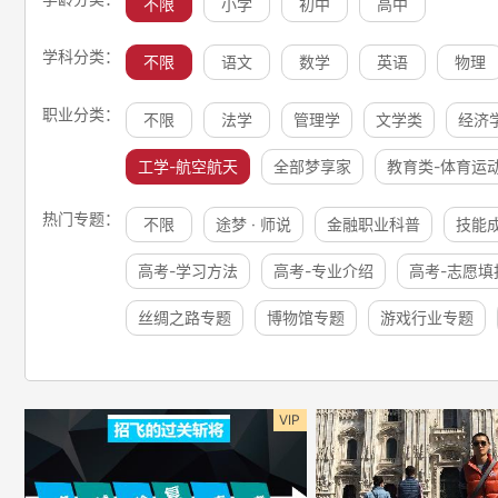
不限
小学
初中
高中
学科分类：
不限
语文
数学
英语
物理
职业分类：
不限
法学
管理学
文学类
经济
工学-航空航天
全部梦享家
教育类-体育运
热门专题：
不限
途梦 · 师说
金融职业科普
技能
高考-学习方法
高考-专业介绍
高考-志愿填
丝绸之路专题
博物馆专题
游戏行业专题
VIP