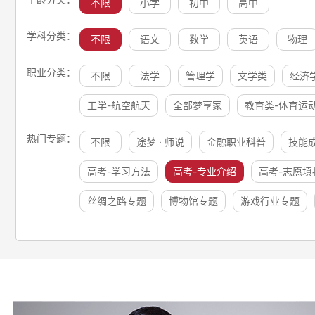
不限
小学
初中
高中
学科分类：
不限
语文
数学
英语
物理
职业分类：
不限
法学
管理学
文学类
经济
工学-航空航天
全部梦享家
教育类-体育运
热门专题：
不限
途梦 · 师说
金融职业科普
技能
高考-学习方法
高考-专业介绍
高考-志愿填
丝绸之路专题
博物馆专题
游戏行业专题