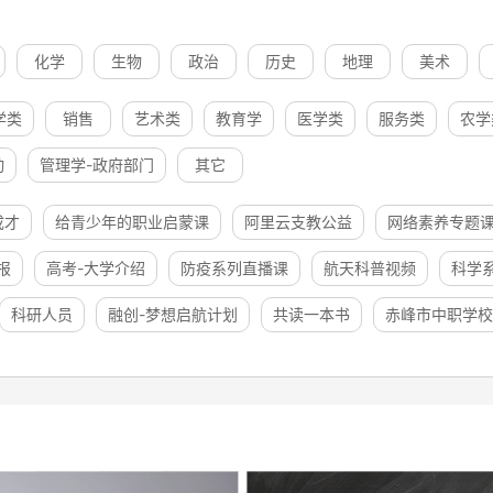
化学
生物
政治
历史
地理
美术
学类
销售
艺术类
教育学
医学类
服务类
农学
动
管理学-政府部门
其它
成才
给青少年的职业启蒙课
阿里云支教公益
网络素养专题
报
高考-大学介绍
防疫系列直播课
航天科普视频
科学
科研人员
融创-梦想启航计划
共读一本书
赤峰市中职学校