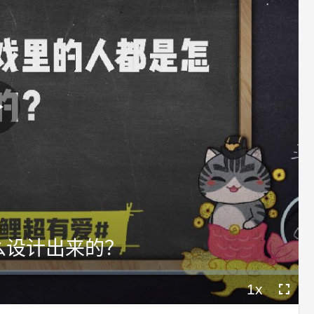
Play
Video
么设计出来的？
1x
Playback
Fullscree
Rate