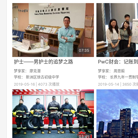
Time
07:35
护士——男护士的追梦之路
PwC财会：记账
梦享家：
廖克潜
梦享家：
周思毅
学校：
新洲区徐古初级中学
学校：
长界九年一贯制
2019-05-16 | 4073 次播放
2019-05-14 | 3650 
03:41