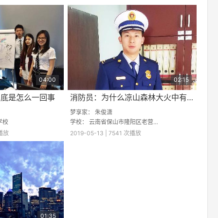
04:00
02:15
到底是怎么一回事
消防员：为什么凉山森林大火中有那么多消防员英勇牺牲
梦享家：
朱俊潇
学校
学校：
云南省保山市隆阳区老营中学
次播放
2019-05-13 | 7541 次播放
01:35