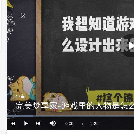
小雪
完美梦享家-游戏里的人物是怎
Loaded
:
Progress
:
Mute
0%
0%
Current
0:00
/
Duration
2:29
Play