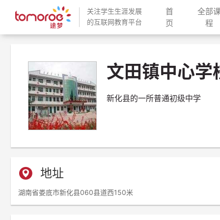
首
全部
关注学生生涯发展
的互联网教育平台
(current)
(
页
程
文田镇中心学
新化县的一所普通初级中学
地址
湖南省娄底市新化县060县道西150米