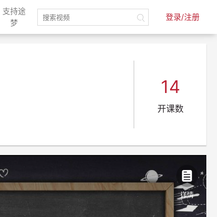
支持途
登录/注册
)
(current)
梦
14
开课数
详情