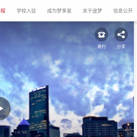
(current)
(current)
(current)
(current)
(c
课程
学校入驻
成为梦享家
关于途梦
信息公开
邀约
分享
Play