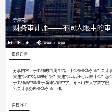
于海荣
财务审计师——不同人眼中的审
Loaded
:
Progress
:
Mute
0%
0%
Current
0:00
/
Duration
0:00
Play
Time
视频详情
分享内容：于老师的自我介绍。什么是普华永道？会计
奥迪特和它有哪些阶级？奥迪特以后还可以做什么？怎
于老师高中毕业于淄博实验中学，考入山东大学数学院
名会计事务所普华永道工作。
课程PPT