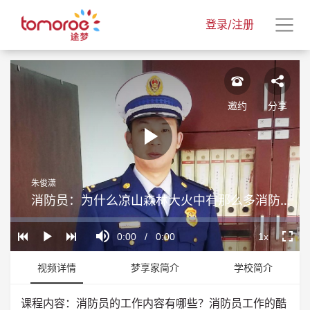
登录/注册
邀约
分享
Play
朱俊潇
Video
消防员：为什么凉山森林大火中有那么多消防员英勇牺牲
Loaded
:
Progress
:
Mute
0%
0%
Current
0:00
/
Duration
0:00
1x
Play
Playback
Fullscr
Rate
Time
视频详情
梦享家简介
学校简介
课程内容：消防员的工作内容有哪些？消防员工作的酷