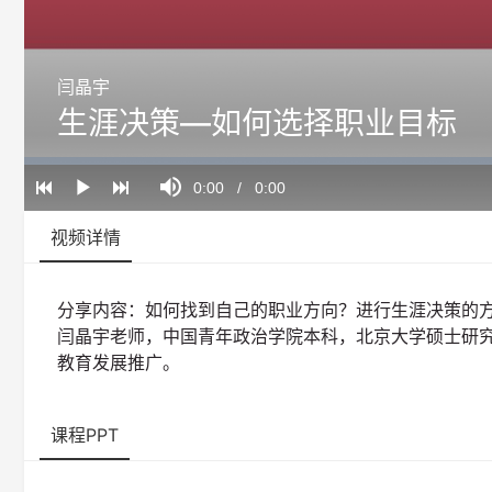
闫晶宇
生涯决策—如何选择职业目标
Loaded
:
Progress
:
Mute
0%
0%
Current
0:00
/
Duration
0:00
Play
Time
视频详情
分享内容：如何找到自己的职业方向？进行生涯决策的
闫晶宇老师，中国青年政治学院本科，北京大学硕士研究
教育发展推广。
课程PPT