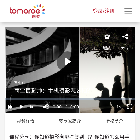
登录/注册
邀约
分享
Play
罗小春
Video
商业摄影师：手机摄影怎么拍？
Loaded
:
Progress
:
Mute
0%
0%
Current
0:00
/
Duration
0:00
1x
Play
Playback
Fullscr
Rate
Time
视频详情
梦享家简介
学校简介
课程分享：你知道摄影有哪些类别吗？你知道怎么用手