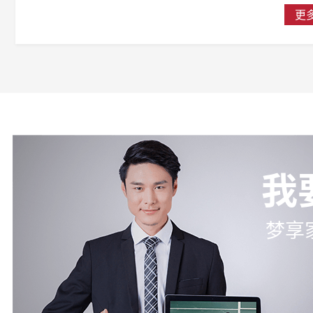
更
我
梦享