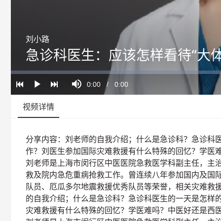
刘小路
急诊科医生：应该怎样看待“大体
Loaded
:
Progress
:
Mute
0%
0%
Current
0:00
/
Duration
0:00
Play
Time
视频详情
分享内容：刘老师的自我介绍；什么是急诊科？急诊科
作？刘医生参加国际灾难救援有什么特殊的回忆？学医
刘老师是上海市闵行区中医医院急救医学科副主任，主
救及院内急危重病抢救工作。曾连续八年参加国内及国
队员、厄瓜多尔地震救援优秀队员等荣誉，相关灾难救
的自我介绍；什么是急诊科？急诊科医生的一天是怎样
灾难救援有什么特殊的回忆？学医难吗？中医好还是西