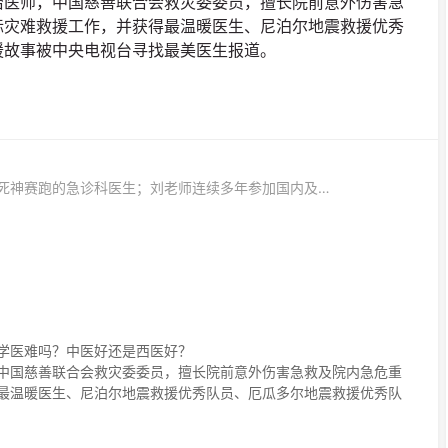
治医师，中国慈善联合会救灾委委员，擅长院前意外伤害急
际灾难救援工作，并获得最温暖医生、尼泊尔地震救援优秀
援故事被中央电视台寻找最美医生报道。
分享主题：我是一名与死神赛跑的急诊科医生；刘老师连续多年参加国内及国际灾难救援，曾接受央视《寻找最美医生》报导。
学医难吗？中医好还是西医好？
中国慈善联合会救灾委委员，擅长院前意外伤害急救及院内急危重
最温暖医生、尼泊尔地震救援优秀队员、厄瓜多尔地震救援优秀队