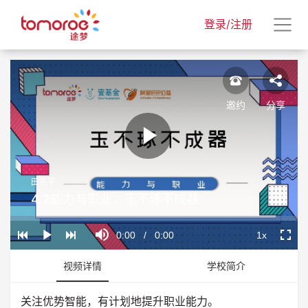
登录/注册
邀约
分享
Play
田东平
Video
4.2能力与职业：玉不琢不成器
Loaded
:
Progress
:
Mute
0%
0%
Current
0:00
/
Duration
0:00
1x
Play
Playback
Fullscr
Rate
Time
视频详情
学校简介
关注优势智能，有计划地提升职业能力。