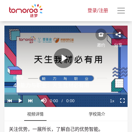
登录/注册
邀约
分享
Play
田东平
Video
4.1能力与职业：天生我材必有用
Loaded
:
Progress
:
Mute
0%
0%
Current
0:00
/
Duration
0:00
1x
Play
Playback
Fullscr
Rate
Time
视频详情
学校简介
关注优势，一展所长，了解自己的优势智能。