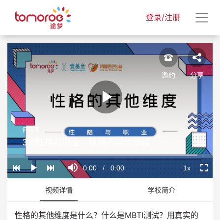
登录/注册
邀约
分享
Play
何晓燕
Video
3.6性格与职业：性格的其他维度
Loaded
:
Progress
:
Mute
0%
0%
Current
0:00
/
Duration
0:00
1x
Play
Playback
Fullscr
Rate
Time
视频详情
学校简介
性格的其他维度是什么？什么是MBTI测试？用真实的