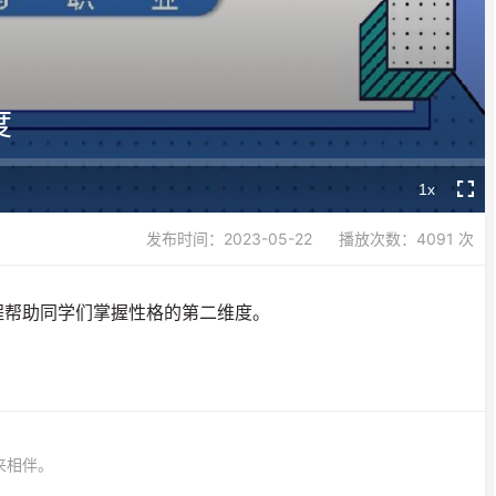
Video
度
1x
Playback
Fullsc
Rate
发布时间：2023-05-22
播放次数：4091 次
程帮助同学们掌握性格的第二维度。
来相伴。