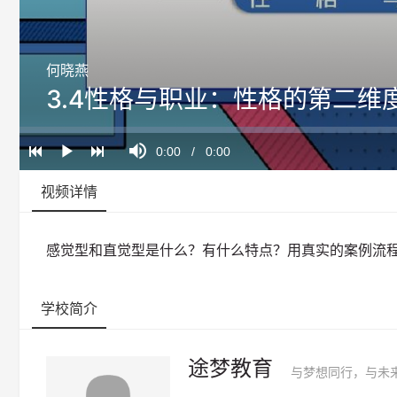
何晓燕
3.4性格与职业：性格的第二维
Loaded
:
Progress
:
Mute
0%
0%
Current
0:00
/
Duration
0:00
Play
Time
视频详情
感觉型和直觉型是什么？有什么特点？用真实的案例流
学校简介
途梦教育
与梦想同行，与未