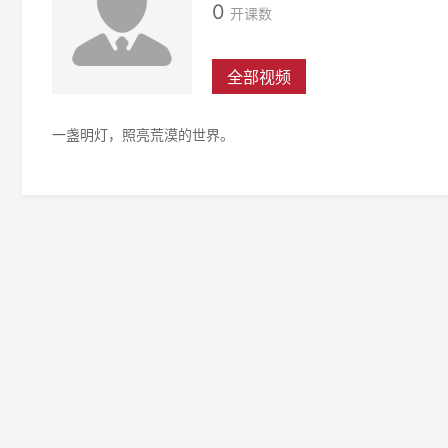
0
开课数
全部视频
一盏明灯，照亮荒漠的世界。