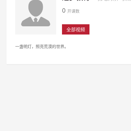
0
开课数
全部视频
一盏明灯，照亮荒漠的世界。