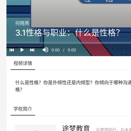
何晓燕
3.1性格与职业：什么是性格？
Loaded
:
Progress
:
Mute
0%
0%
Current
0:00
/
Duration
0:00
Play
Time
视频详情
什么是性格？你是外倾性还是内倾型？你倾向于哪种沟
格？
学校简介
途梦教育
与梦想同行，与未