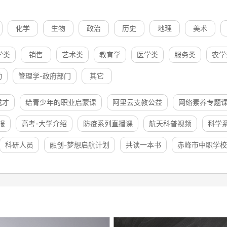
化学
生物
政治
历史
地理
美术
学类
销售
艺术类
教育学
医学类
服务类
农学
动
管理学-政府部门
其它
成才
给青少年的职业启蒙课
阿里云支教公益
网络素养专题
报
高考-大学介绍
防疫系列直播课
航天科普视频
科学
科研人员
融创-梦想启航计划
共读一本书
赤峰市中职学校