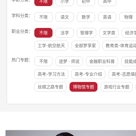
不限
小学
初中
高中
学科分类：
不限
语文
数学
英语
物理
职业分类：
不限
法学
管理学
文学类
经济
工学-航空航天
全部梦享家
教育类-体育运
热门专题：
不限
途梦 · 师说
金融职业科普
技能
高考-学习方法
高考-专业介绍
高考-志愿填
丝绸之路专题
博物馆专题
游戏行业专题