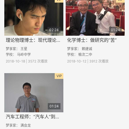
02:24
01:24
理论物理博士：现代理论物理研究什么？
化学博士：做研究的“苦”
梦享家：
王星
梦享家： 赖建诚
学校：
马岭中学
学校：
榆次二中
2018-10-18 | 3572 次播放
2018-10-12 | 3912 次播放
VIP
01:24
汽车工程师：“汽车人”到底酷不酷
梦享家：
满会龙