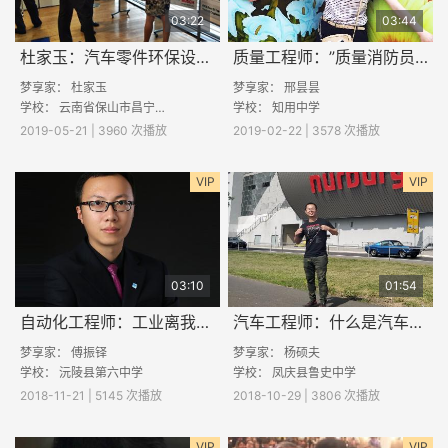
03:22
03:44
杜家玉：汽车零件环保设计的要点
质量工程师：”质量消防员“是如何工作的
梦享家：
杜家玉
梦享家：
邢昙昙
学校：
云南省保山市昌宁县一中
学校：
知用中学
2019-05-21 | 3960 次播放
2019-02-22 | 3578 次播放
VIP
VIP
03:10
01:54
自动化工程师：工业离我们有多远？
汽车工程师：什么是汽车工程师？
梦享家：
傅振铎
梦享家：
杨硕夫
学校：
沅陵县第六中学
学校：
凤庆县鲁史中学
2018-11-21 | 5145 次播放
2018-10-29 | 3806 次播放
VIP
VIP