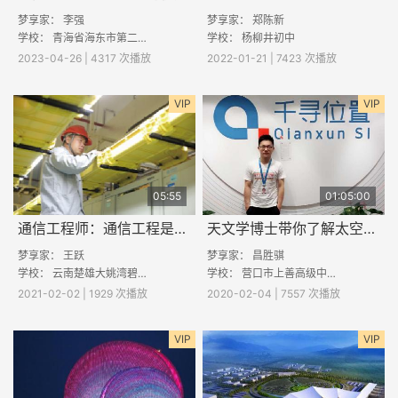
梦享家： 李强
梦享家：
郑陈新
学校：
青海省海东市第二中学
学校： 杨柳井初中
2023-04-26 | 4317 次播放
2022-01-21 | 7423 次播放
VIP
VIP
05:55
01:05:00
通信工程师：通信工程是做什么的
天文学博士带你了解太空趣事
梦享家： 王跃
梦享家：
昌胜骐
学校： 云南楚雄大姚湾碧中学
学校：
营口市上善高级中学
2021-02-02 | 1929 次播放
2020-02-04 | 7557 次播放
VIP
VIP