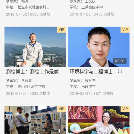
梦享家：
韩涛
梦享家：
王文庆
学校：
松滋市老城镇老城初级中学
学校：
上善高级中学
2019-07-02 | 6535 次播放
2019-07-02 | 3465 次播放
VIP
VIP
02:21
03:01
测绘博士：测绘工作是做什么的？
环境科学与工程博士：带你了解PM2.5
梦享家：
李冠青
梦享家：
候其东
学校：
岐山县七O二学校
学校：
马岭中学
2019-05-27 | 4289 次播放
2019-05-27 | 3571 次播放
VIP
VIP