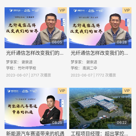
VIP
VIP
06:05
08:28
光纤通信怎样改变我们的世界(二)
光纤通信怎样改变我们的世界(一)
梦享家： 谢崇进
梦享家： 谢崇进
学校： 竹叶坪学校
学校： 南涧二中
2023-06-07 | 2717 次播放
2023-06-07 | 7772 次播放
VIP
VIP
08:25
06:22
新能源汽车赛道带来的机遇
工程项目经理：超出掌控的事情要善于借力