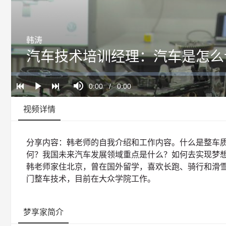
韩涛
汽车技术培训经理：汽车是怎么
Loaded
:
Progress
:
Mute
0%
0%
Current
0:00
/
Duration
0:00
Play
Time
视频详情
分享内容：韩老师的自我介绍和工作内容。什么是整车
何？我国未来汽车发展领域重点是什么？如何去实现梦
韩老师家住北京，曾在国外留学，喜欢长跑、骑行和滑
门整车技术，目前在大众学院工作。
梦享家简介