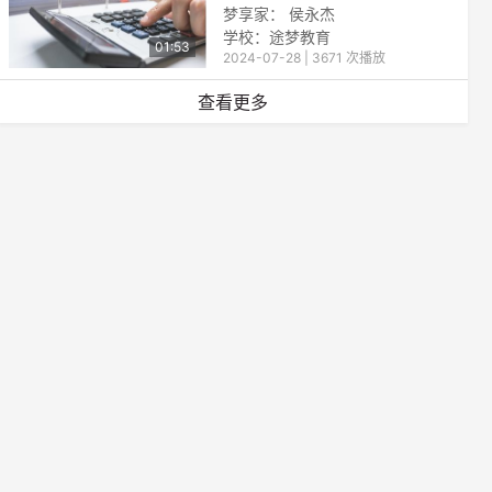
梦享家： 侯永杰
学校：途梦教育
01:53
2024-07-28 | 3671 次播放
本校在松滋市人民政府领导下实施教育工作，由松滋市教体局主管 是一所全日制普通公办初级中学，学制为义务教育阶段初中三年。
查看更多