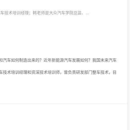
分享主题：我的“汽车梦”-汽车技术培训经理；韩老师是大众汽车学院总监、技术培训经理和资深技术培训师，曾负责研发部门整车技术。
和汽车如何制造出来的？近年新能源汽车发展如何？我国未来汽车
车技术培训经理和资深技术培训师，曾负责研发部门整车技术，目