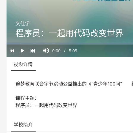
文仕学
程序员：一起用代码改变世界
Loaded
:
Progress
:
Mute
0%
0%
Current
0:00
/
Duration
5:05
Play
Time
视频详情
途梦教育联合字节跳动公益推出的《“青少年100问”—
课程主题：
程序员：一起用代码改变世界
学校简介