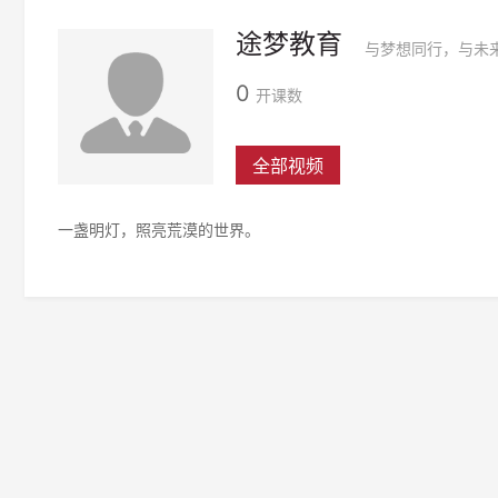
途梦教育
与梦想同行，与未
0
开课数
全部视频
一盏明灯，照亮荒漠的世界。