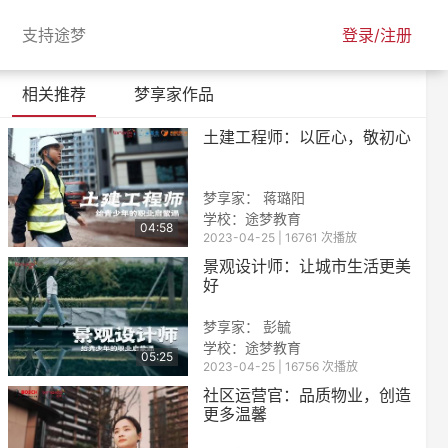
urrent)
(current)
支持途梦
登录/注册
相关推荐
梦享家作品
土建工程师：以匠心，敬初心
梦享家： 蒋璐阳
学校：
途梦教育
04:58
2023-04-25 | 16761 次播放
景观设计师：让城市生活更美
好
梦享家： 彭毓
学校：
途梦教育
05:25
2023-04-25 | 16756 次播放
社区运营官：品质物业，创造
更多温馨