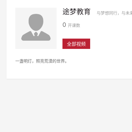
途梦教育
与梦想同行，与未
0
开课数
全部视频
一盏明灯，照亮荒漠的世界。