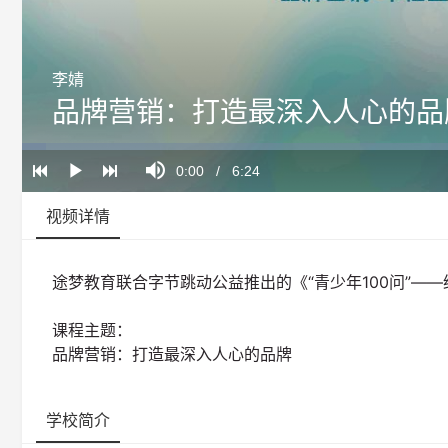
李婧
品牌营销：打造最深入人心的品
Loaded
:
Progress
:
Mute
0%
0%
Current
0:00
/
Duration
6:24
Play
Time
视频详情
途梦教育联合字节跳动公益推出的《“青少年100问”—
课程主题：
品牌营销：打造最深入人心的品牌
学校简介