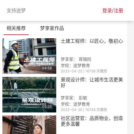
urrent)
(current)
支持途梦
登录/注册
相关推荐
梦享家作品
土建工程师：以匠心，敬初心
梦享家： 蒋璐阳
学校：
途梦教育
04:58
2023-04-25 | 16758 次播放
景观设计师：让城市生活更美
好
梦享家： 彭毓
学校：
途梦教育
05:25
2023-04-25 | 16749 次播放
社区运营官：品质物业，创造
更多温馨