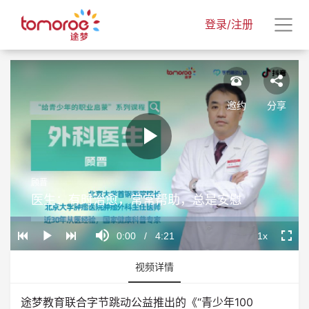
登录/注册
邀约
分享
Play
顾晋
Video
医生：有时治愈，常常帮助，总是安慰
Loaded
:
Progress
:
Mute
0%
0%
Current
0:00
/
Duration
4:21
1x
Play
Playback
Fullscr
Rate
Time
视频详情
途梦教育联合字节跳动公益推出的《“青少年100