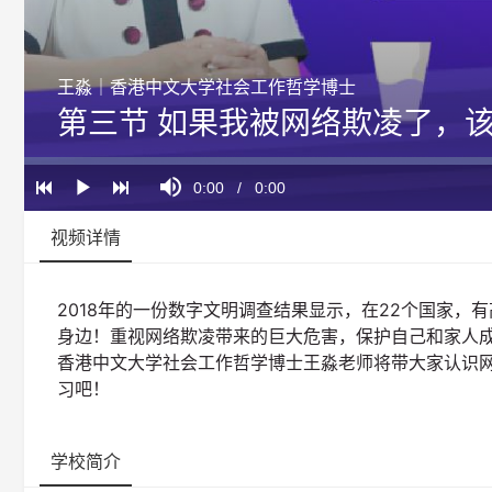
王淼｜香港中文大学社会工作哲学博士
第三节 如果我被网络欺凌了，
Loaded
:
Progress
:
Mute
0%
0%
Current
0:00
/
Duration
0:00
Play
Time
视频详情
2018年的一份数字文明调查结果显示，在22个国家，
身边！重视网络欺凌带来的巨大危害，保护自己和家人
香港中文大学社会工作哲学博士王淼老师将带大家认识
习吧！
学校简介