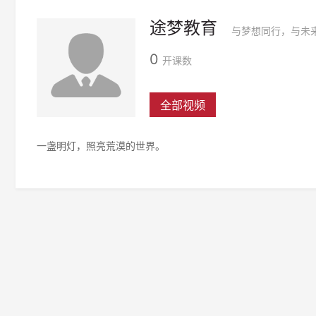
途梦教育
与梦想同行，与未
0
开课数
全部视频
一盏明灯，照亮荒漠的世界。