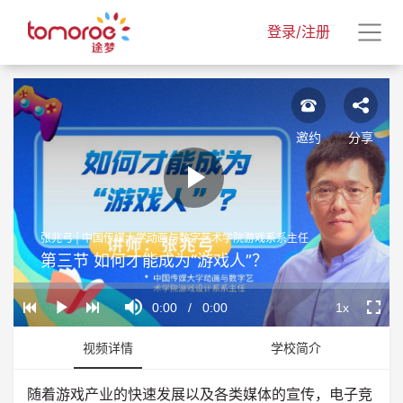
登录/注册
邀约
分享
Play
张兆弓 | 中国传媒大学动画与数字艺术学院游戏系系主任
Video
第三节 如何才能成为“游戏人”？
Loaded
:
Progress
:
Mute
0%
0%
Current
0:00
/
Duration
0:00
1x
Play
Playback
Fullscr
Rate
Time
视频详情
学校简介
随着游戏产业的快速发展以及各类媒体的宣传，电子竞