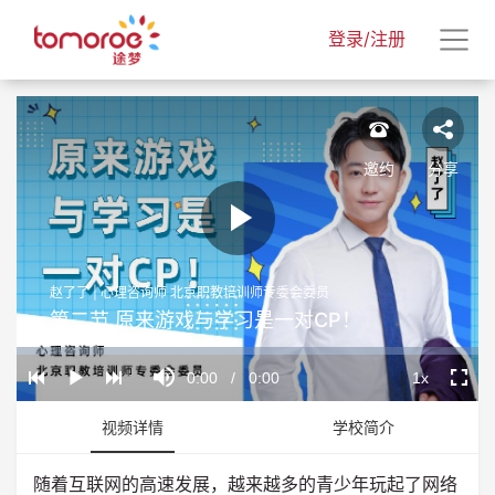
登录/注册
邀约
分享
Play
赵了了 | 心理咨询师 北京职教培训师专委会委员
Video
第二节 原来游戏与学习是一对CP！
Loaded
:
Progress
:
Mute
0%
0%
Current
0:00
/
Duration
0:00
1x
Play
Playback
Fullscr
Rate
Time
视频详情
学校简介
随着互联网的高速发展，越来越多的青少年玩起了网络