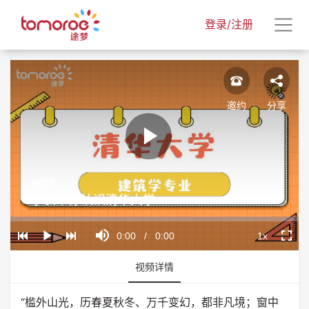
登录/注册
邀约
分享
Play
岳锐涛
Video
学长带你认识清华大学
Loaded
:
Progress
:
Mute
0%
0%
Current
0:00
/
Duration
0:00
1x
Play
Playback
Fullscr
Rate
Time
视频详情
“槛外山光，历春夏秋冬、万千变幻，都非凡境；窗中