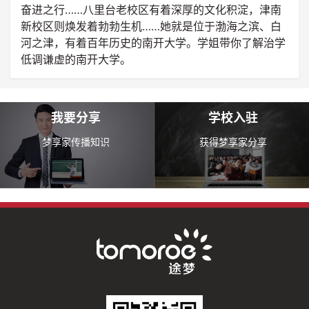
奋进之行……八里台老校区有着深厚的文化积淀，津南
新校区则焕发着勃勃生机……她就是位于渤海之滨、白
河之津，有着百年历史的南开大学。学姐带你了解治学
低调谦虚的南开大学。
我要分享
学校入驻
梦享家传播知识
获得梦享家分享