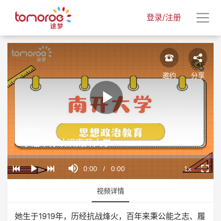
登录/注册
邀约
分享
Play
张雯昕
Video
学姐带你认识南开大学
Loaded
:
Progress
:
Mute
0%
0%
Current
0:00
/
Duration
0:00
1x
Play
Playback
Fullscr
Rate
Time
视频详情
她生于1919年，历经抗战烽火，百年来秉公能之志、履