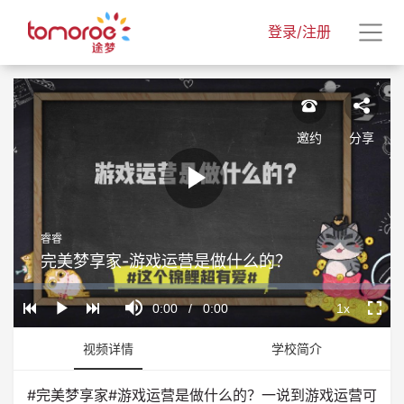
登录/注册
邀约
分享
Play
睿睿
Video
完美梦享家-游戏运营是做什么的？
Loaded
:
Progress
:
Mute
0%
0%
Current
0:00
/
Duration
0:00
1x
Play
Playback
Fullscr
Rate
Time
视频详情
学校简介
#完美梦享家#游戏运营是做什么的？一说到游戏运营可