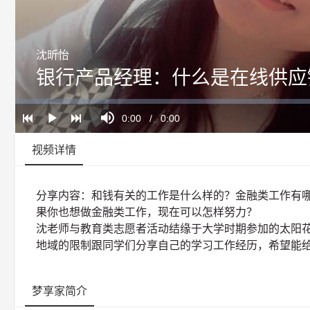
沈昕怡
银行产品经理：什么是在线供应
Loaded
:
Progress
:
Mute
0%
0%
Current
0:00
/
Duration
0:00
Play
Time
视频详情
分享内容：和钱有关的工作是什么样的？金融类工作有
果你也想做金融类工作，现在可以怎样努力？
沈老师与教育类志愿者活动结缘于大学时期参加的太阳
地域的限制跟同学们分享自己的学习工作经历，希望能
梦享家简介