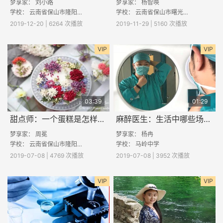
梦享家：
刘小路
梦享家：
杨智唤
学校：
云南省保山市隆阳区潞江镇初级中学
学校：
云南省保山市曙光中学
2019-12-20 | 6264 次播放
2019-11-29 | 5160 次播放
VIP
VIP
03:39
01:29
甜点师：一个蛋糕是怎样制作完成的
麻醉医生：生活中哪些场景需要麻醉医生
梦享家：
周冕
梦享家：
杨冉
学校：
云南省保山市隆阳区魏家中学
学校：
马岭中学
2019-07-08 | 4769 次播放
2019-07-08 | 3952 次播放
VIP
VIP