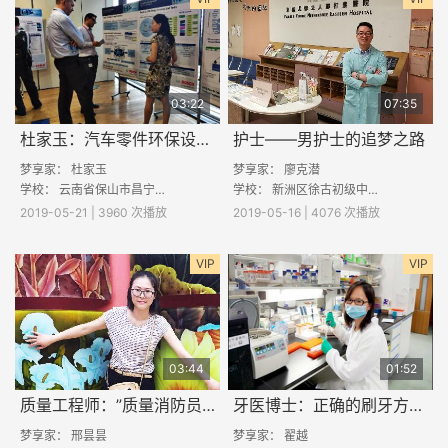
03:22
07:35
杜家玉：汽车零件环保设计的要点
护士——男护士的追梦之路
梦享家：
杜家玉
梦享家：
廖克潜
学校：
云南省保山市昌宁县一中
学校：
新洲区徐古初级中学
2019-05-21 | 3960 次播放
2019-05-16 | 4076 次播放
VIP
VIP
03:44
01:52
质量工程师：”质量消防员“是如何工作的
牙医博士：正确的刷牙方式是什么样的？
梦享家：
邢昙昙
梦享家：
翟越