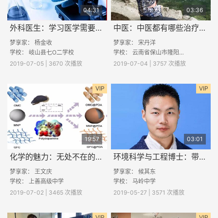
04:31
03:36
外科医生：学习医学需要什么样的素质呢？
中医：中医都有哪些治疗方法呢？
梦享家：
杨金收
梦享家：
宋丹洋
学校：
岐山县七O二学校
学校：
云南省保山市隆阳区彭海中学
2019-07-05 | 3670 次播放
2019-07-04 | 3757 次播放
VIP
VIP
19:57
03:01
化学的魅力：无处不在的材料
环境科学与工程博士：带你了解PM2.5
梦享家：
王文庆
梦享家：
候其东
学校：
上善高级中学
学校：
马岭中学
2019-07-02 | 3465 次播放
2019-05-27 | 3571 次播放
VIP
VIP