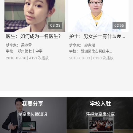
03:33
02:55
医生：如何成为一名医生？
护士：男女护士有什么差异？
梦享家：
梁冰雪
梦享家：
廖克潜
学校：
郑州第七十中学
学校：
新洲区徐古初级中学
2018-09-16 | 4121 次播放
2018-08-03 | 6130 次播放
我要分享
学校入驻
梦享家传播知识
获得梦享家分享