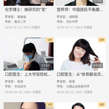
01:24
01:55
化学博士：做研究的“苦”
营养师：中国居民平衡膳食宝塔
梦享家： 赖建诚
梦享家：
胡辉霞
学校：
榆次二中
学校：
河头中学
2018-10-12 | 3912 次播放
2018-10-11 | 3843 次播放
VIP
VIP
02:43
04:29
口腔医生：上大学就轻松了？没有的事儿！
口腔医生：从“体育解说员”到“口腔医生”
梦享家：
陈慧
梦享家：
陈慧
学校： 市北初中
学校：
大理云龙民族中学
2018-09-22 | 3954 次播放
2018-09-22 | 3627 次播放
VIP
VIP