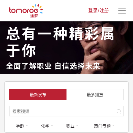
登录/注册
总有一种精彩属
于你
全面了解职业 自信选择未来
最新发布
最多播放
学龄
化学
职业
热门专题