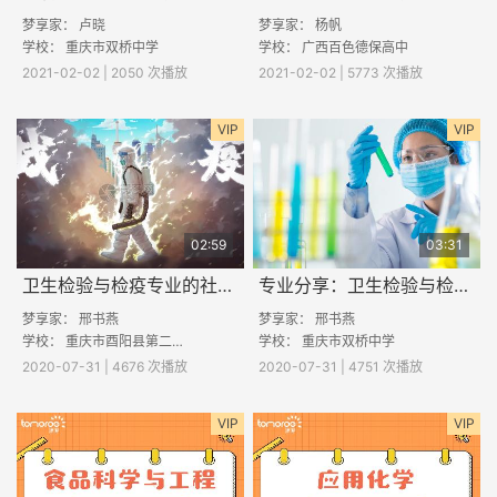
梦享家： 卢晓
梦享家：
杨帆
学校：
重庆市双桥中学
学校：
广西百色德保高中
2021-02-02 | 2050 次播放
2021-02-02 | 5773 次播放
VIP
VIP
02:59
03:31
卫生检验与检疫专业的社会价值
专业分享：卫生检验与检疫专业学什么的
梦享家：
邢书燕
梦享家：
邢书燕
学校：
重庆市酉阳县第二中学
学校：
重庆市双桥中学
2020-07-31 | 4676 次播放
2020-07-31 | 4751 次播放
VIP
VIP