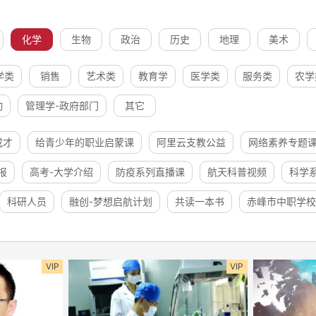
化学
生物
政治
历史
地理
美术
学类
销售
艺术类
教育学
医学类
服务类
农学
动
管理学-政府部门
其它
成才
给青少年的职业启蒙课
阿里云支教公益
网络素养专题
报
高考-大学介绍
防疫系列直播课
航天科普视频
科学
科研人员
融创-梦想启航计划
共读一本书
赤峰市中职学校
VIP
VIP