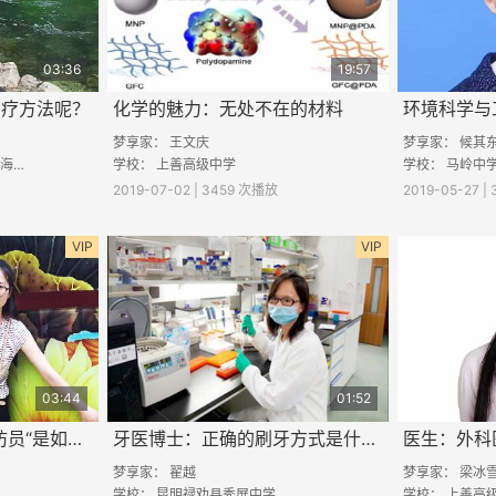
03:36
19:57
治疗方法呢？
化学的魅力：无处不在的材料
梦享家：
王文庆
梦享家：
候其
中学
学校：
上善高级中学
学校：
马岭中
2019-07-02 | 3459 次播放
2019-05-27 
VIP
VIP
03:44
01:52
质量工程师：”质量消防员“是如何工作的
牙医博士：正确的刷牙方式是什么样的？
梦享家：
翟越
梦享家：
梁冰
学校： 昆明禄劝县秀屏中学
学校：
上善高