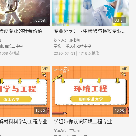
02:59
03:31
检疫专业的社会价值
专业分享：卫生检验与检疫专业学什么的
燕
梦享家：
邢书燕
酉阳县第二中学
学校：
重庆市双桥中学
| 4669 次播放
2020-07-31 | 4748 次播放
VIP
VIP
15:05
16:00
解材料科学与工程专业
学姐带你认识环境工程专业
梦享家： 甘凤丽