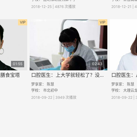
2018-12-25 | 4876 次播放
2018-12-21 |
VIP
VIP
01:55
02:43
衡膳食宝塔
口腔医生：上大学就轻松了？没有的事儿！
梦享家：
陈慧
梦享家：
陈慧
学校： 市北初中
学校：
大理云
2018-09-22 | 3949 次播放
2018-09-22 |