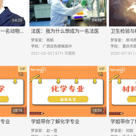
04:29
04:15
动物实验医师：想成为一名动物实验医师该怎么做？
法医：我为什么想成为一名法医
卫生检验与
梦享家：
杨帆
梦享家：
邢书
学校：
广西百色德保高中
学校：
重庆市
2021-02-02 | 5771 次播放
2020-07-31 
VIP
VIP
28:18
18:59
学专业
学姐带你了解化学专业
学姐带你了
梦享家： 赵一萱
梦享家： 何妲