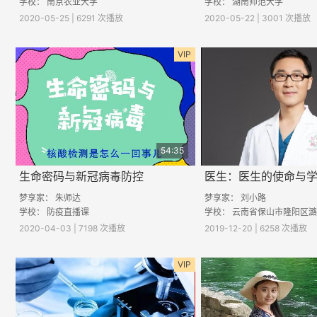
学校： 南京农业大学
学校： 湖南师范大学
2020-05-25 | 6291 次播放
2020-05-22 | 3001 次播放
VIP
54:35
生命密码与新冠病毒防控
医生：医生的使命与
梦享家： 朱师达
梦享家：
刘小路
学校： 防疫直播课
学校：
云南省保山市隆阳区潞江镇初级
2020-04-03 | 7198 次播放
2019-12-20 | 6258 次播放
VIP