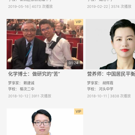
2019-05-16 | 4073 次播放
2019-02-22 | 3574 次播放
VIP
01:24
化学博士：做研究的“苦”
营养师：中国居民平
梦享家： 赖建诚
梦享家：
胡辉霞
学校：
榆次二中
学校：
河头中学
2018-10-12 | 3911 次播放
2018-10-11 | 3838 次播放
VIP