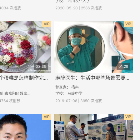
学
学校： 四川农业大学
| 4034 次播放
2020-05-20 | 2586 次播放
VIP
VIP
03:39
01:29
甜点师：一个蛋糕是怎样制作完成的
麻醉医生：生活中哪些场景需要麻醉医生
梦享家：
杨冉
山市隆阳区魏家中学
学校：
马岭中学
| 4764 次播放
2019-07-08 | 3950 次播放
VIP
VIP