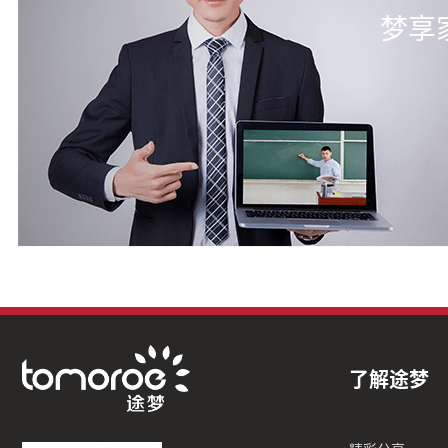
梦享
了解途梦