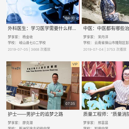
04:31
外科医生：学习医学需要什么样的素质呢？
中医：中医都有哪些
梦享家：
杨金收
梦享家：
宋丹洋
学校：
岐山县七O二学校
学校：
云南省保山市隆阳区彭海
2019-07-05 | 3668 次播放
2019-07-04 | 3753 次播放
VIP
07:35
护士——男护士的追梦之路
梦享家：
廖克潜
梦享家：
邢昙昙
学校：
新洲区徐古初级中学
学校：
知用中学