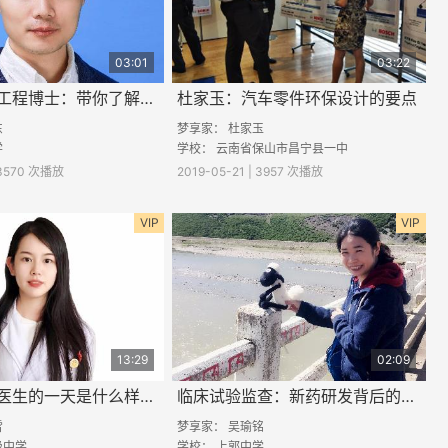
03:01
03:22
环境科学与工程博士：带你了解PM2.5
杜家玉：汽车零件环保设计的要点
东
梦享家：
杜家玉
学
学校：
云南省保山市昌宁县一中
| 3570 次播放
2019-05-21 | 3957 次播放
VIP
VIP
13:29
02:09
医生：外科医生的一天是什么样的？
临床试验监查：新药研发背后的耕耘者
雪
梦享家：
吴瑜铭
级中学
学校：
上郭中学