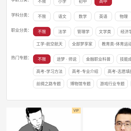
不限
小学
初中
高中
学科分类：
不限
语文
数学
英语
物理
职业分类：
不限
法学
管理学
文学类
经济
工学-航空航天
全部梦享家
教育类-体育运
热门专题：
不限
途梦 · 师说
金融职业科普
技能
高考-学习方法
高考-专业介绍
高考-志愿填
丝绸之路专题
博物馆专题
游戏行业专题
VIP