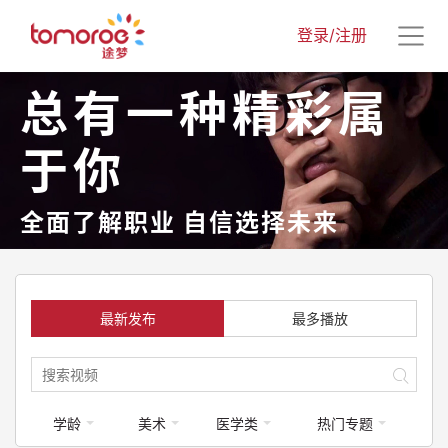
登录/注册
总有一种精彩属
于你
全面了解职业 自信选择未来
最新发布
最多播放
学龄
美术
医学类
热门专题