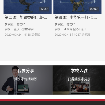
12:37
09:07
第二课：能飘香的仙山-博山炉
第四课：中华第一灯-长信宫铜灯
梦享家： 齐吉祥
梦享家： 齐吉祥
学校：
重庆市双桥中学
学校：
江西省吉安市遂川县第二中学
2020-03-24 | 4188 次播放
2020-03-18 | 4037 次播放
我要分享
学校入驻
梦享家传播知识
获得梦享家分享