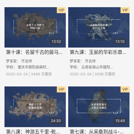
VIP
VIP
13:52
13:10
第十课：名留千古的骏马-昭陵六骏
第九课：玉瓮的华彩乐章-渎山大玉海
梦享家： 齐吉祥
梦享家： 齐吉祥
学校：
重庆市酉阳县麻旺镇白竹小学校
学校：
云南省保山市隆阳区丙麻中学
2020-03-24 | 3464 次播放
2020-03-24 | 3098 次播放
VIP
VIP
24:30
15:49
第八课：神游五千里-乾隆南巡图
第七课：从采桑到战斗-水陆攻战铜壶