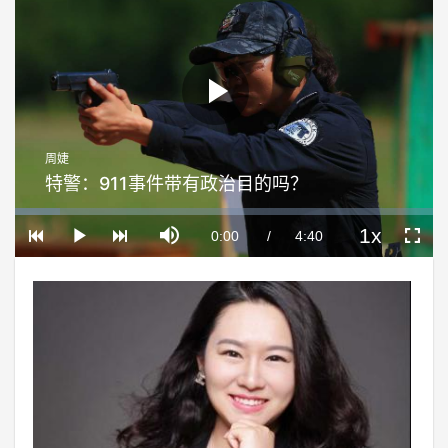
Play
周婕
Video
特警：911事件带有政治目的吗？
Loaded
:
Progress
:
Mute
0%
0%
1x
Current
0:00
/
Duration
4:40
Play
Playback
Fullscre
Rate
Time