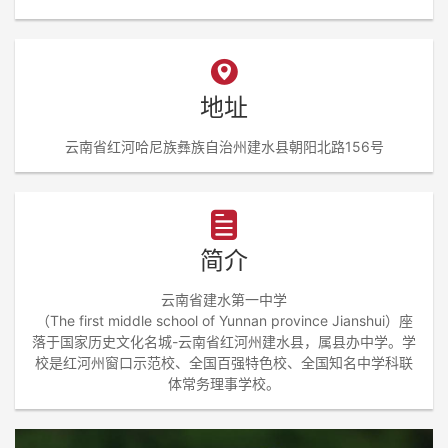
地址
云南省红河哈尼族彝族自治州建水县朝阳北路156号
简介
云南省建水第一中学
（The first middle school of Yunnan province Jianshui）座
落于国家历史文化名城-云南省红河州建水县，属县办中学。学
校是红河州窗口示范校、全国百强特色校、全国知名中学科联
体常务理事学校。