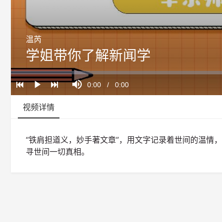
温芮
学姐带你了解新闻学
Loaded
:
Progress
:
Mute
0%
0%
Current
0:00
/
Duration
0:00
Play
Time
视频详情
“铁肩担道义，妙手著文章”，用文字记录着世间的温情
寻世间一切真相。